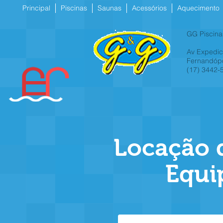
Principal
Piscinas
Saunas
Acessórios
Aquecimento
GG Piscina
Av Expedici
Fernandópo
(17) 3442-
Locação 
Equi