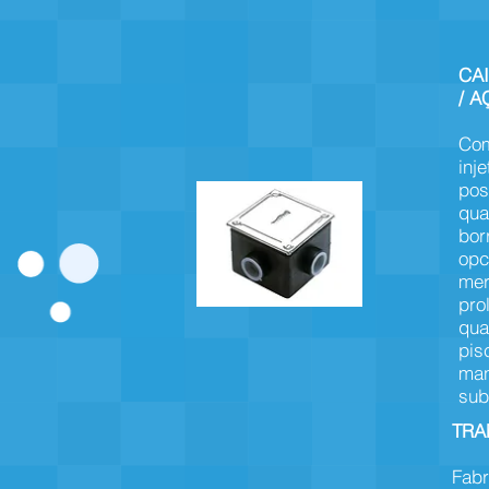
CA
/ A
Com
inj
pos
qua
bor
opc
mer
pro
qua
pis
man
sub
TRA
Fabr