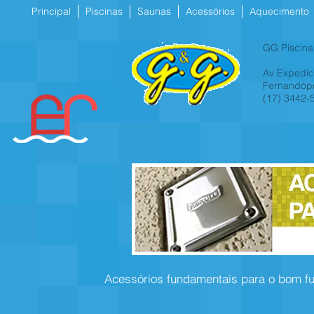
Principal
Piscinas
Saunas
Acessórios
Aquecimento
GG Piscina
Av Expedici
Fernandópo
(17) 3442-
Acessórios fundamentais para o bom fu