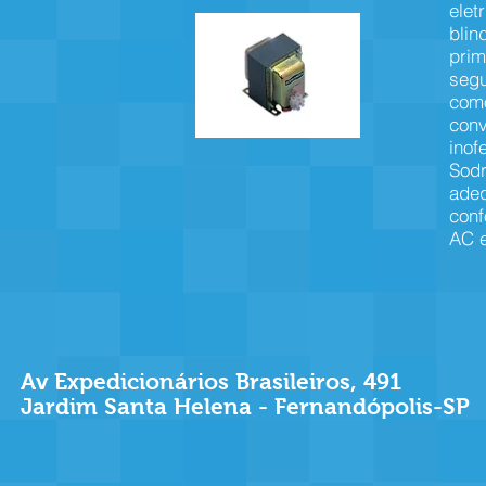
elet
blin
prim
segu
como
conv
inof
Sodr
adeq
conf
AC 
Av Expedicionários Brasileiros, 491
Jardim Santa Helena - Fernandópolis-SP